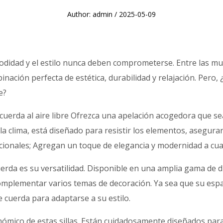
Author: admin / 2025-05-09
comodidad y el estilo nunca deben comprometerse. Entre las mu
nación perfecta de estética, durabilidad y relajación. Pero, ¿
e?
 cuerda al aire libre
Ofrezca una apelación acogedora que sea d
la clima, está diseñado para resistir los elementos, aseguran
uncionales; Agregan un toque de elegancia y modernidad a cual
 cuerda es su versatilidad. Disponible en una amplia gama de 
complementar varios temas de decoración. Ya sea que su espa
 cuerda para adaptarse a su estilo.
ómico de estas sillas. Están cuidadosamente diseñados par