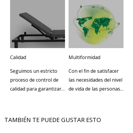
Calidad
Multiformidad
pe
a
Seguimos un estricto
Con el fin de satisfacer
Co
que
proceso de control de
las necesidades del nivel
eq
calidad para garantizar
de vida de las personas
po
que todos los detalles
y el progreso cada vez
pr
e
durante las
mayor de la civilización
ac
producciones.
social, nuestra empresa
o 
TAMBIÉN TE PUEDE GUSTAR ESTO
desarrolló de forma
los