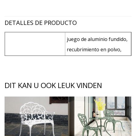
DETALLES DE PRODUCTO
juego de aluminio fundido,
recubrimiento en polvo,
salón: L198 * W70 * H50 /
100CM, cada salón con
Especificación
cojín de asiento de 5CM
DIT KAN U OOK LEUK VINDEN
con esponja en el interior,
1 pieza; mesa auxiliar: L52 *
W52 * H54cm, 2 piezas;
122 * 17 * 65cm / 1lounge
en una caja de cartón; 57 *