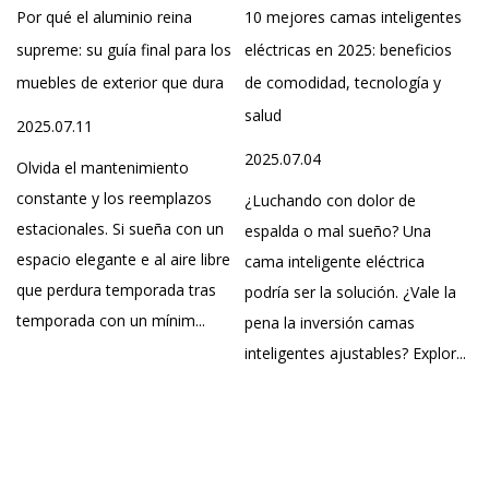
independiente una serie
Por qué el aluminio reina
10 mejores camas inteligentes
Si
de camas inteligentes, al
e
supreme: su guía final para los
eléctricas en 2025: beneficios
co
tiempo que proporciona
muebles de exterior que dura
de comodidad, tecnología y
co
el suministro de equipos
salud
2025.07.11
20
de spa y un servicio
2025.07.04
integral de productos
Olvida el mantenimiento
En
para el hogar de alta
constante y los reemplazos
mu
¿Luchando con dolor de
calidad, con el objetivo
estacionales. Si sueña con un
si
espalda o mal sueño? Una
espacio elegante e al aire libre
de
de crear una vida
cama inteligente eléctrica
o,
que perdura temporada tras
No
podría ser la solución. ¿Vale la
cómoda y saludable
temporada con un mínim...
lu
pena la inversión camas
para nuestros clientes
inteligentes ajustables? Explor...
na
en